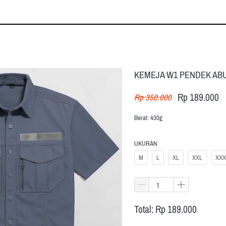
KEMEJA W1 PENDEK AB
Rp 189.000
Rp 350.000
Berat: 430g
UKURAN
M
L
XL
XXL
XXX
Total: Rp 189.000