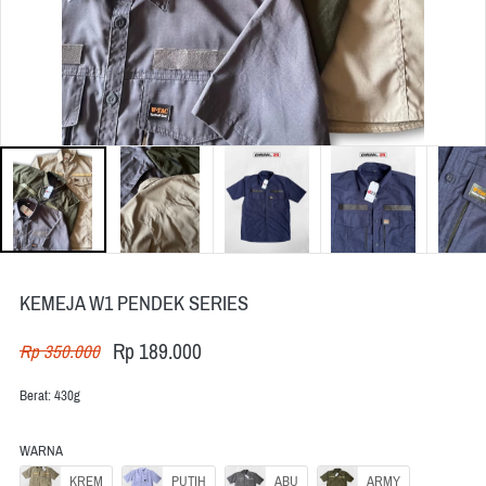
KEMEJA W1 PENDEK SERIES
Rp 189.000
Rp 350.000
Berat: 430g
WARNA
KREM
PUTIH
ABU
ARMY