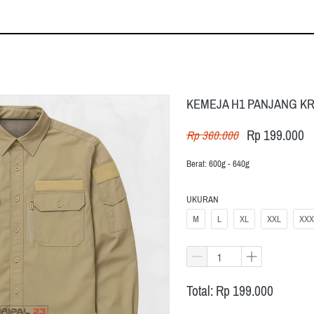
KEMEJA H1 PANJANG K
Rp 199.000
Rp 360.000
Berat: 600g - 640g
UKURAN
M
L
XL
XXL
XXX
Total: Rp 199.000