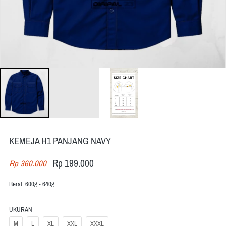
KEMEJA H1 PANJANG NAVY
Rp 199.000
Rp 360.000
Berat: 600g - 640g
UKURAN
M
L
XL
XXL
XXXL