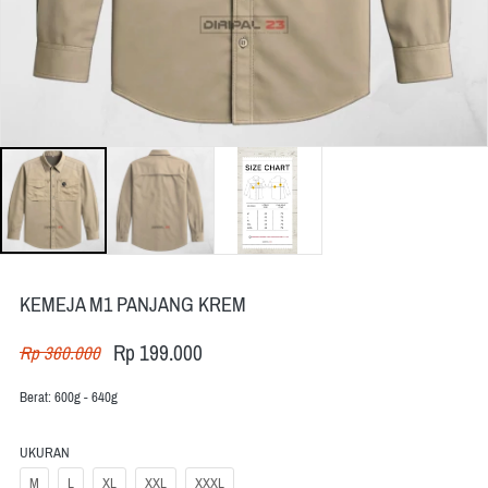
KEMEJA M1 PANJANG KREM
Rp 199.000
Rp 360.000
Berat: 600g - 640g
UKURAN
M
L
XL
XXL
XXXL