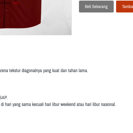
Beli Sekarang
Tamba
`
`
karena tekstur diagonalnya yang kuat dan tahan lama.
 SAP.
i hari yang sama kecuali hari libur weekend atau hari libur nasional.