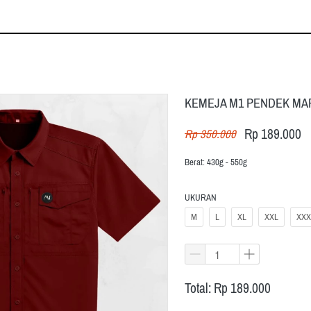
KEMEJA M1 PENDEK M
Rp 189.000
Rp 350.000
Berat: 430g - 550g
UKURAN
M
L
XL
XXL
XXX
Total: Rp 189.000